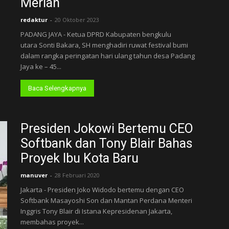
Meriah
redaktur
-
20 Oktober 2023
PADANG JAYA - Ketua DPRD Kabupaten bengkulu
utara Sonti Bakara, SH menghadiri ruwat festival bumi
dalam rangka peringatan hari ulang tahun desa Padang
Jaya ke – 45...
Baca Selengkapnya
Presiden Jokowi Bertemu CEO
Softbank dan Tony Blair Bahas
Proyek Ibu Kota Baru
manuver
-
28 Februari 2020
Jakarta - Presiden Joko Widodo bertemu dengan CEO
Softbank Masayoshi Son dan Mantan Perdana Menteri
Inggris Tony Blair di Istana Kepresidenan Jakarta,
membahas proyek...