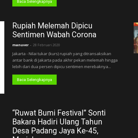
Baca Selengkapnya
Rupiah Melemah Dipicu
Sentimen Wabah Corona
manuver
-
28 Februari 2020
Jakarta - Nilai tukar (kurs) rupiah yang ditransaksikan
antar bank di Jakarta pada akhir pekan melemah hingga
lebih dari dua persen dipicu sentimen merebaknya...
Baca Selengkapnya
“Ruwat Bumi Festival” Sonti
Bakara Hadiri Ulang Tahun
Desa Padang Jaya Ke-45,