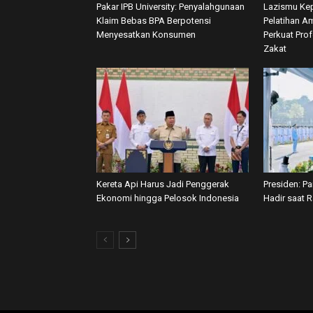
Pakar IPB University: Penyalahgunaan
Lazismu Kep
Klaim Bebas BPA Berpotensi
Pelatihan Am
Menyesatkan Konsumen
Perkuat Pro
Zakat
Kereta Api Harus Jadi Penggerak
Presiden: P
Ekonomi hingga Pelosok Indonesia
Hadir saat 