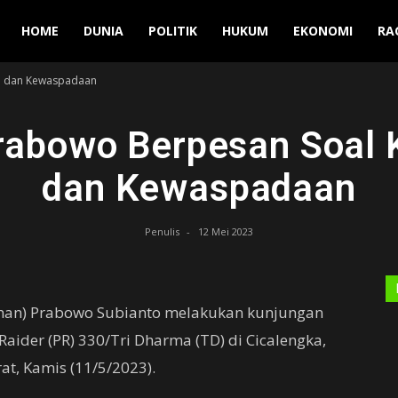
Manuver
HOME
DUNIA
POLITIK
HUKUM
EKONOMI
RA
n dan Kewaspadaan
abowo Berpesan Soal 
dan Kewaspadaan
Penulis
-
12 Mei 2023
nhan) Prabowo Subianto melakukan kunjungan
a Raider (PR) 330/Tri Dharma (TD) di Cicalengka,
t, Kamis (11/5/2023).