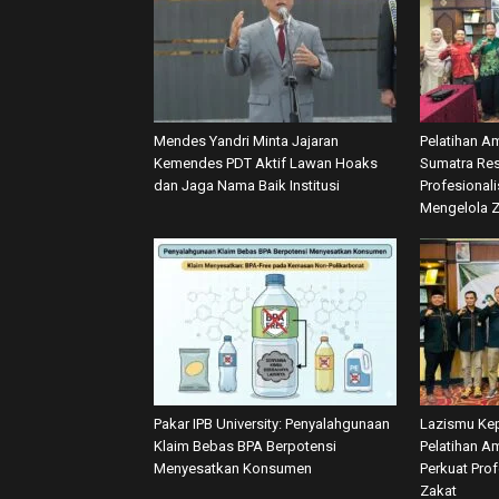
Mendes Yandri Minta Jajaran
Pelatihan A
Kemendes PDT Aktif Lawan Hoaks
Sumatra Res
dan Jaga Nama Baik Institusi
Profesional
Mengelola 
Pakar IPB University: Penyalahgunaan
Lazismu Kep
Klaim Bebas BPA Berpotensi
Pelatihan Am
Menyesatkan Konsumen
Perkuat Pro
Zakat