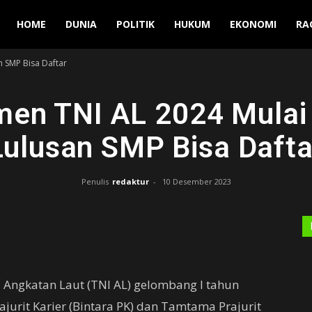
Manuver
HOME
DUNIA
POLITIK
HUKUM
EKONOMI
RA
n SMP Bisa Daftar
men TNI AL 2024 Mulai 
Lulusan SMP Bisa Dafta
Penulis
redaktur
-
10 Desember 2023
 Angkatan Laut (TNI AL) gelombang I tahun
jurit Karier (Bintara PK) dan Tamtama Prajurit