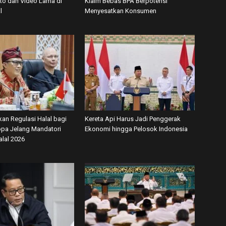
oto dan Video Lama di
Klaim Bebas BPA Berpotensi
l
Menyesatkan Konsumen
kan Regulasi Halal bagi
Kereta Api Harus Jadi Penggerak
ropa Jelang Mandatori
Ekonomi hingga Pelosok Indonesia
alal 2026