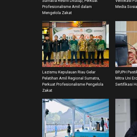
Sumatra Resmi Ditutup, Perkuat
Verifikasi F
Profesionalisme Amil dalam
Media Sosia
Mengelola Zakat
Lazismu Kepulauan Riau Gelar
BPJPH Pasti
Pelatihan Amil Regional Sumatra,
Mitra Uni E
Perkuat Profesionalisme Pengelola
Sertifikasi H
Zakat