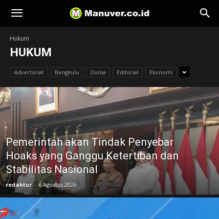
Manuver
Hukum
HUKUM
Advertorial
Bengkulu
Dunia
Editorial
Ekonomi
Pemerintah akan Tindak Penyebar
Hoaks yang Ganggu Ketertiban dan
Stabilitas Nasional
redaktur
-
6 Agustus 2026