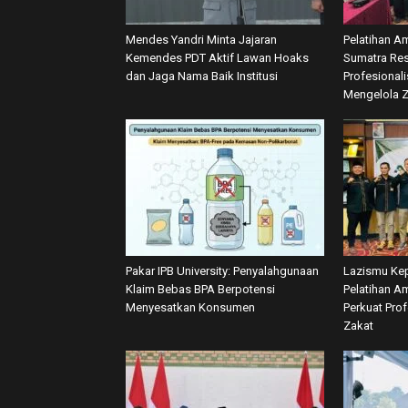
Mendes Yandri Minta Jajaran
Pelatihan A
Kemendes PDT Aktif Lawan Hoaks
Sumatra Res
dan Jaga Nama Baik Institusi
Profesional
Mengelola 
Pakar IPB University: Penyalahgunaan
Lazismu Kep
Klaim Bebas BPA Berpotensi
Pelatihan Am
Menyesatkan Konsumen
Perkuat Pro
Zakat