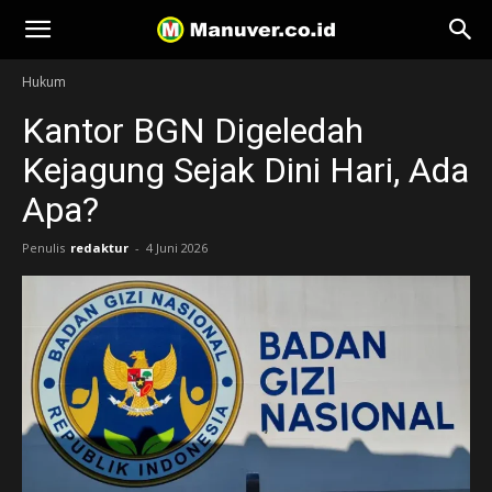
Manuver
Hukum
Kantor BGN Digeledah
Kejagung Sejak Dini Hari, Ada
Apa?
Penulis
redaktur
-
4 Juni 2026