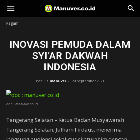
Manuver
Ragam
INOVASI PEMUDA DALAM
SYI’AR DAKWAH
INDONESIA
Penulis
manuver
-
20 September 2021
doc : manuver.co.id
Tangerang Selatan – Ketua Badan Musyawarah
Tangerang Selatan, Julham Firdaus, menerima
langsung audiensi sekaligus silaturahim dengan