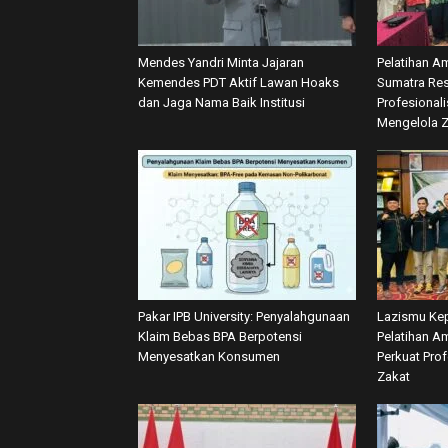
Mendes Yandri Minta Jajaran
Pelatihan A
Kemendes PDT Aktif Lawan Hoaks
Sumatra Res
dan Jaga Nama Baik Institusi
Profesional
Mengelola 
Pakar IPB University: Penyalahgunaan
Lazismu Kep
Klaim Bebas BPA Berpotensi
Pelatihan Am
Menyesatkan Konsumen
Perkuat Pro
Zakat