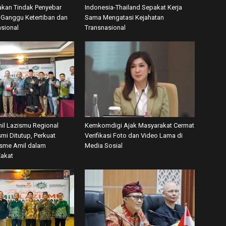
akan Tindak Penyebar
Indonesia-Thailand Sepakat Kerja
Ganggu Ketertiban dan
Sama Mengatasi Kejahatan
asional
Transnasional
mil Lazismu Regional
Kemkomdigi Ajak Masyarakat Cermat
mi Ditutup, Perkuat
Verifikasi Foto dan Video Lama di
isme Amil dalam
Media Sosial
Zakat