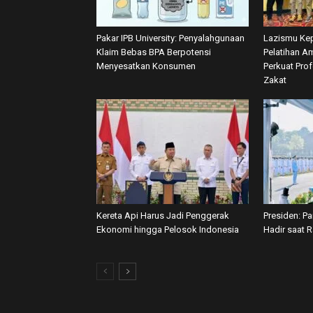
Pakar IPB University: Penyalahgunaan
Lazismu Kep
Klaim Bebas BPA Berpotensi
Pelatihan Am
Menyesatkan Konsumen
Perkuat Pro
Zakat
Kereta Api Harus Jadi Penggerak
Presiden: P
Ekonomi hingga Pelosok Indonesia
Hadir saat 