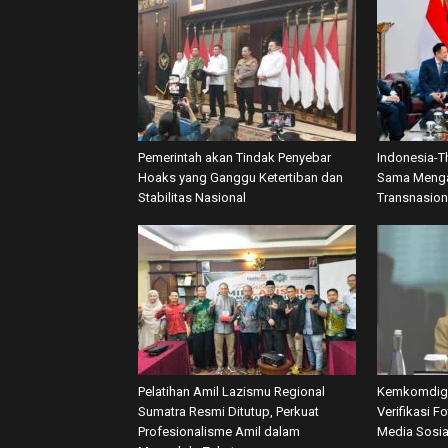
Pemerintah akan Tindak Penyebar
Indonesia-T
Hoaks yang Ganggu Ketertiban dan
Sama Menga
Stabilitas Nasional
Transnasion
Pelatihan Amil Lazismu Regional
Kemkomdigi
Sumatra Resmi Ditutup, Perkuat
Verifikasi F
Profesionalisme Amil dalam
Media Sosia