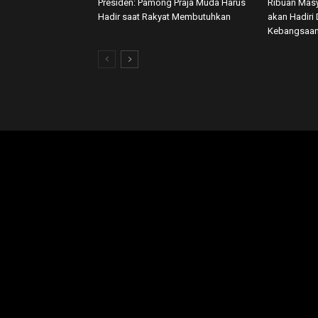
Presiden: Pamong Praja Muda Harus
Ribuan Masy
Hadir saat Rakyat Membutuhkan
akan Hadiri 
Kebangsaan