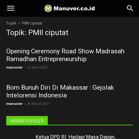
Manuver
Topik
PMII ciputat
Topik: PMII ciputat
Opening Ceremony Road Show Madrasah
Ramadhan Entrepreneurship
manuver
-
22 April 2021
Bom Bunuh Diri Di Makassar : Gejolak
Intelorensi Indonesia
manuver
-
28 Maret 2021
KABAR POPULER
Ketua DPD RI: Hadapi Masa Depan,