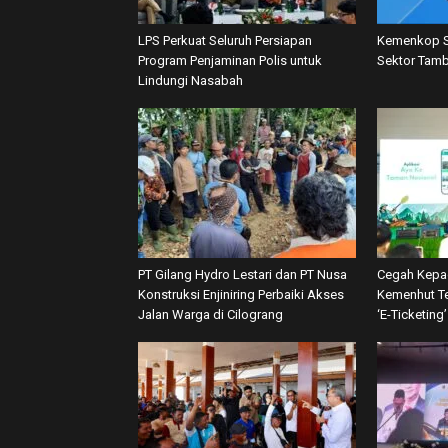
LPS Perkuat Seluruh Persiapan
Kemenkop S
Program Penjaminan Polis untuk
Sektor Tamb
Lindungi Nasabah
PT Gilang Hydro Lestari dan PT Nusa
Cegah Kepa
Konstruksi Enjiniring Perbaiki Akses
Kemenhut Te
Jalan Warga di Cilograng
‘E-Ticketing