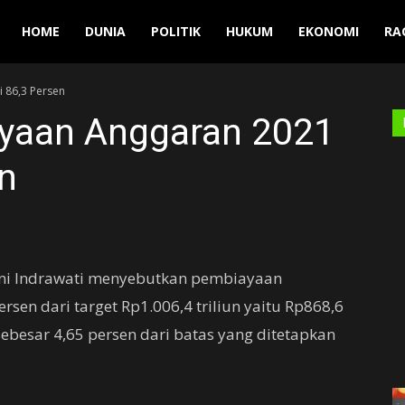
Manuver
HOME
DUNIA
POLITIK
HUKUM
EKONOMI
RA
 86,3 Persen
yaan Anggaran 2021
n
ani Indrawati menyebutkan pembiayaan
sen dari target Rp1.006,4 triliun yaitu Rp868,6
a sebesar 4,65 persen dari batas yang ditetapkan