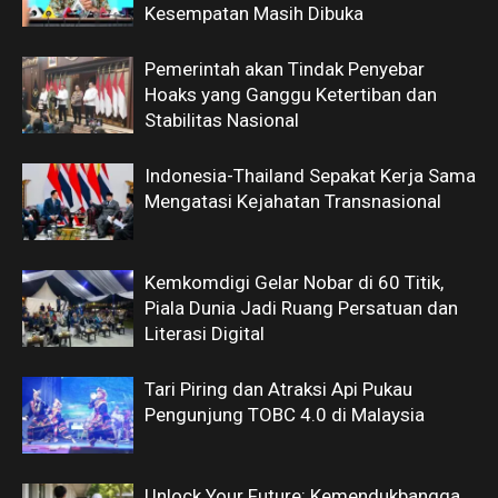
Kesempatan Masih Dibuka
Pemerintah akan Tindak Penyebar
Hoaks yang Ganggu Ketertiban dan
Stabilitas Nasional
Indonesia-Thailand Sepakat Kerja Sama
Mengatasi Kejahatan Transnasional
Kemkomdigi Gelar Nobar di 60 Titik,
Piala Dunia Jadi Ruang Persatuan dan
Literasi Digital
Tari Piring dan Atraksi Api Pukau
Pengunjung TOBC 4.0 di Malaysia
Unlock Your Future: Kemendukbangga