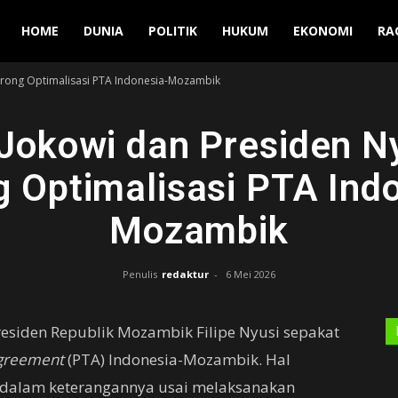
Manuver
HOME
DUNIA
POLITIK
HUKUM
EKONOMI
RA
orong Optimalisasi PTA Indonesia-Mozambik
Jokowi dan Presiden N
 Optimalisasi PTA Ind
Mozambik
Penulis
redaktur
-
6 Mei 2026
residen Republik Mozambik Filipe Nyusi sepakat
Agreement
(PTA) Indonesia-Mozambik. Hal
i dalam keterangannya usai melaksanakan