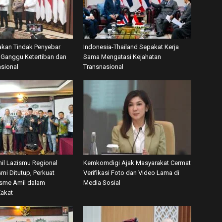
akan Tindak Penyebar
Indonesia-Thailand Sepakat Kerja
Ganggu Ketertiban dan
Sama Mengatasi Kejahatan
asional
Transnasional
mil Lazismu Regional
Kemkomdigi Ajak Masyarakat Cermat
mi Ditutup, Perkuat
Verifikasi Foto dan Video Lama di
isme Amil dalam
Media Sosial
Zakat