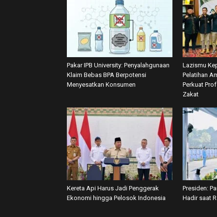
Pakar IPB University: Penyalahgunaan
Lazismu Kep
Klaim Bebas BPA Berpotensi
Pelatihan Am
Menyesatkan Konsumen
Perkuat Pro
Zakat
Kereta Api Harus Jadi Penggerak
Presiden: P
Ekonomi hingga Pelosok Indonesia
Hadir saat 