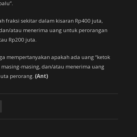
alu”.
h fraksi sekitar dalam kisaran Rp400 juta,
i, dan/atau menerima uang untuk perorangan
tau Rp200 juta.
uga mempertanyakan apakah ada uang “ketok
si masing-masing, dan/atau menerima uang
juta perorang.
(Ant)