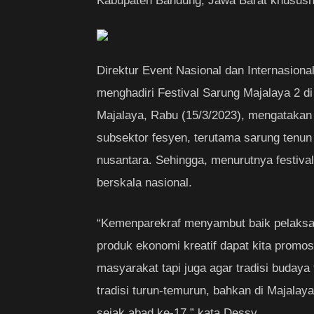
Kabupaten Bandung, Jawa Barat khususny
Direktur Event Nasional dan Internasion
menghadiri Festival Sarung Majalaya 2 d
Majalaya, Rabu (15/3/2023), mengatakan 
subsektor fesyen, terutama sarung tenun
nusantara. Sehingga, menurutnya festival
berskala nasional.
“Kemenparekraf menyambut baik pelaksana
produk ekonomi kreatif dapat kita promo
masyarakat tapi juga agar tradisi budaya
tradisi turun-temurun, bahkan di Majala
sejak abad ke-17,” kata Dessy.