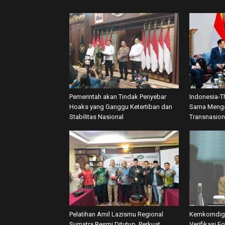
Pemerintah akan Tindak Penyebar
Indonesia-T
Hoaks yang Ganggu Ketertiban dan
Sama Menga
Stabilitas Nasional
Transnasion
Pelatihan Amil Lazismu Regional
Kemkomdigi
Sumatra Resmi Ditutup, Perkuat
Verifikasi F