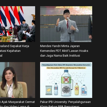
hailand Sepakat Kerja
Mendes Yandri Minta Jajaran
tasi Kejahatan
Kemendes PDT Aktif Lawan Hoaks
al
dan Jaga Nama Baik Institusi
 Ajak Masyarakat Cermat
Pakar IPB University: Penyalahgunaan
oto dan Video Lama di
Klaim Bebas BPA Berpotensi