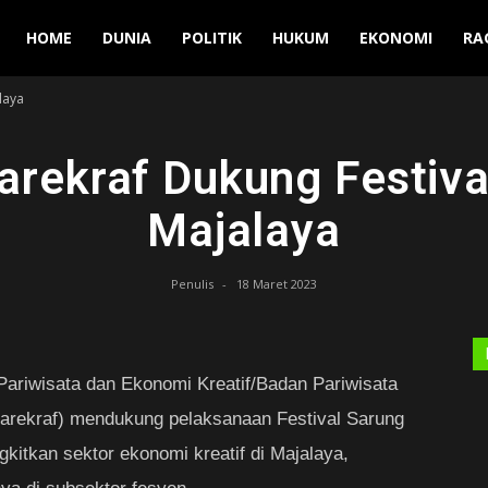
Manuver
HOME
DUNIA
POLITIK
HUKUM
EKONOMI
RA
laya
rekraf Dukung Festiva
Majalaya
Penulis
-
18 Maret 2023
ariwisata dan Ekonomi Kreatif/Badan Pariwisata
arekraf) mendukung pelaksanaan Festival Sarung
itkan sektor ekonomi kreatif di Majalaya,