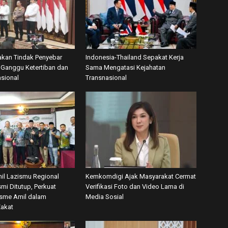
akan Tindak Penyebar
Indonesia-Thailand Sepakat Kerja
Ganggu Ketertiban dan
Sama Mengatasi Kejahatan
asional
Transnasional
mil Lazismu Regional
Kemkomdigi Ajak Masyarakat Cermat
mi Ditutup, Perkuat
Verifikasi Foto dan Video Lama di
isme Amil dalam
Media Sosial
Zakat