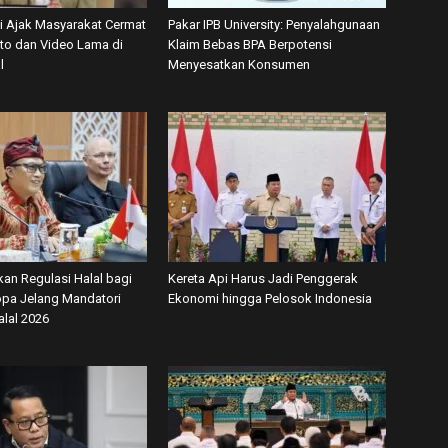
 Ajak Masyarakat Cermat
Pakar IPB University: Penyalahgunaan
oto dan Video Lama di
Klaim Bebas BPA Berpotensi
l
Menyesatkan Konsumen
kan Regulasi Halal bagi
Kereta Api Harus Jadi Penggerak
ropa Jelang Mandatori
Ekonomi hingga Pelosok Indonesia
alal 2026