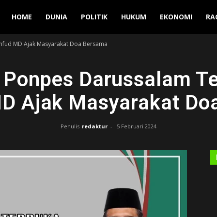
Manuver
HOME
DUNIA
POLITIK
HUKUM
EKONOMI
RA
ahfud MD Ajak Masyarakat Doa Bersama
 Ponpes Darussalam Te
D Ajak Masyarakat Do
Penulis
redaktur
-
5 Februari 2024