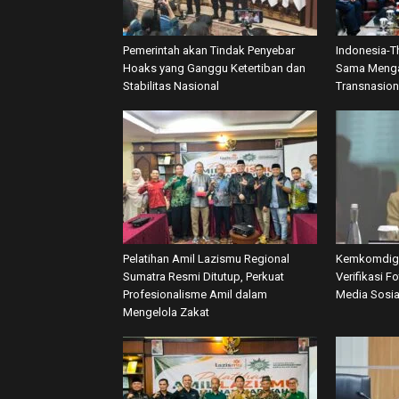
Pemerintah akan Tindak Penyebar
Indonesia-T
Hoaks yang Ganggu Ketertiban dan
Sama Menga
Stabilitas Nasional
Transnasion
Pelatihan Amil Lazismu Regional
Kemkomdigi
Sumatra Resmi Ditutup, Perkuat
Verifikasi F
Profesionalisme Amil dalam
Media Sosia
Mengelola Zakat