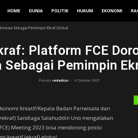
Manuver
HOME
DUNIA
POLITIK
HUKUM
EKONOMI
RA
donesia Sebagai Pemimpin Ekraf Global
raf: Platform FCE Doro
a Sebagai Pemimpin Ekr
Penulis
redaktur
-
6 Oktober 2023
Ekonomi Kreatif/Kepala Badan Pariwisata dan
rekraf) Sandiaga Salahuddin Uno mengatakan
(FCE) Meeting 2023 bisa mendorong posisi
 kreatif (ekraf) global.