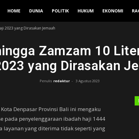
Manuver
HOME
DUNIA
POLITIK
HUKUM
EKONOMI
RA
aji 2023 yang Dirasakan Jemaah
ingga Zamzam 10 Liter
2023 yang Dirasakan 
Penulis
redaktur
-
3 Agustus 2023
 Kota Denpasar Provinsi Bali ini mengaku
se pada penyelenggaraan ibadah haji 1444
 layanan yang diterima tidak seperti yang