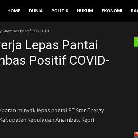
Manuver
HOME
DUNIA
POLITIK
HUKUM
EKONOMI
RA
gy Anambas Positif COVID-19
erja Lepas Pantai
mbas Positif COVID-
boran minyak lepas pantai PT Star Energy
, Kabupaten Kepulauan Anambas, Kepri,