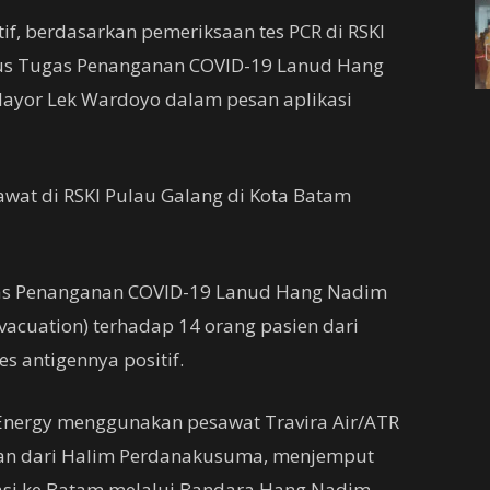
tif, berdasarkan pemeriksaan tes PCR di RSKI
gus Tugas Penanganan COVID-19 Lanud Hang
yor Lek Wardoyo dalam pesan aplikasi
rawat di RSKI Pulau Galang di Kota Batam
gas Penanganan COVID-19 Lanud Hang Nadim
acuation) terhadap 14 orang pasien dari
es antigennya positif.
 Energy menggunakan pesawat Travira Air/ATR
an dari Halim Perdanakusuma, menjemput
asi ke Batam melalui Bandara Hang Nadim