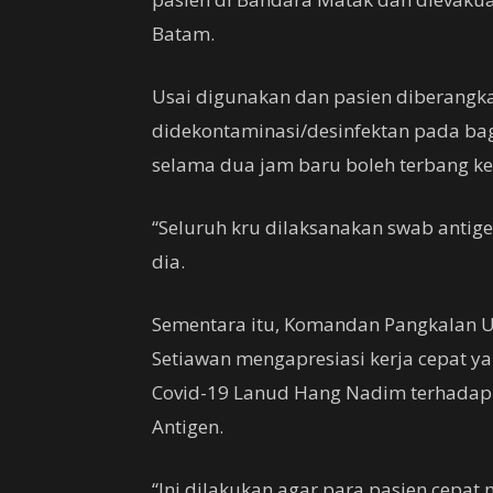
Batam.
Usai digunakan dan pasien diberangka
didekontaminasi/desinfektan pada ba
selama dua jam baru boleh terbang ke
“Seluruh kru dilaksanakan swab antig
dia.
Sementara itu, Komandan Pangkalan U
Setiawan mengapresiasi kerja cepat 
Covid-19 Lanud Hang Nadim terhadap w
Antigen.
“Ini dilakukan agar para pasien cepa