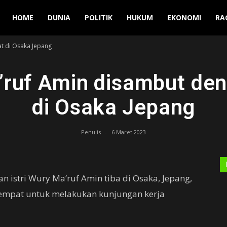
Manuver
HOME
DUNIA
POLITIK
HUKUM
EKONOMI
RA
t di Osaka Jepang
ruf Amin disambut de
di Osaka Jepang
Penulis
-
6 Maret 2023
n istri Wury Ma’ruf Amin tiba di Osaka, Jepang,
tempat untuk melakukan kunjungan kerja