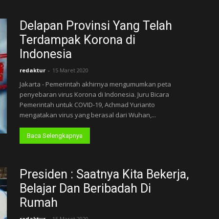
Delapan Provinsi Yang Telah
Terdampak Korona di
Indonesia
redaktur
-
15 Maret 2020
Jakarta - Pemerintah akhirnya mengumumkan peta
penyebaran virus Korona di Indonesia. Juru Bicara
Pemerintah untuk COVID-19, Achmad Yurianto
mengatakan virus yang berasal dari Wuhan,...
Baca Selengkapnya
Presiden : Saatnya Kita Bekerja,
Belajar Dan Beribadah Di
Rumah
redaktur
-
15 Maret 2020