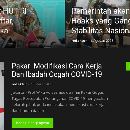
t HUT RI
Pemerintah akan
tar,
Hoaks yang Gang
uka
Stabilitas Nasion
redaktur
-
6 Agustus 2026
Pakar: Modifikasi Cara Kerja
Dan Ibadah Cegah COVID-19
redaktur
-
18 Maret 2020
Jakarta - Prof Wiku Adisasmito dari Tim Pakar Gugus
Tugas Percepatan Penanganan COVID-19 mengatakan
seluruh pihak perlu melakukan modifikasi cara kerja
dan ibadah dalam...
Baca Selengkapnya