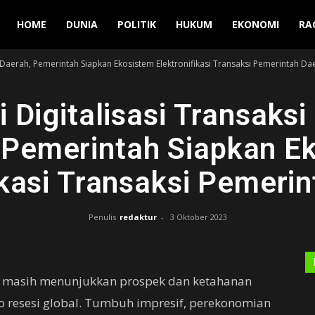
Manuver
HOME
DUNIA
POLITIK
HUKUM
EKONOMI
RA
n Daerah, Pemerintah Siapkan Ekosistem Elektronifikasi Transaksi Pemerintah Da
i Digitalisasi Transaks
 Pemerintah Siapkan E
ikasi Transaksi Pemeri
Penulis
redaktur
-
3 Oktober 2023
a masih menunjukkan prospek dan ketahanan
ko resesi global. Tumbuh impresif, perekonomian