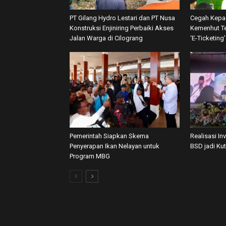
PT Gilang Hydro Lestari dan PT Nusa
Cegah Kepa
Konstruksi Enjiniring Perbaiki Akses
Kemenhut Te
Jalan Warga di Cilograng
‘E-Ticketing
Pemerintah Siapkan Skema
Realisasi In
Penyerapan Ikan Nelayan untuk
BSD jadi Ku
Program MBG