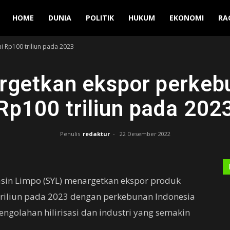
Manuver
HOME
DUNIA
POLITIK
HUKUM
EKONOMI
RA
 Rp100 triliun pada 2023
rgetkan ekspor perkeb
Rp100 triliun pada 202
Penulis
redaktur
-
22 Desember 2022
asin Limpo (SYL) menargetkan ekspor produk
riliun pada 2023 dengan perkebunan Indonesia
ngolahan hilirisasi dan industri yang semakin