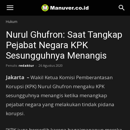
Manuver
Hukum
Nurul Ghufron: Saat Tangkap
Pejabat Negara KPK
Sesungguhnya Menangis
Penulis
redaktur
-
26 Agustus 2020
Jakarta –
Wakil Ketua Komisi Pemberantasan
Korupsi (KPK) Nurul Ghufron mengaku KPK
sesungguhnya menangis ketika menangkap
pejabat negara yang melakukan tindak pidana
korupsi.
“KPK juga bersedih karena bagaimanapun mereka