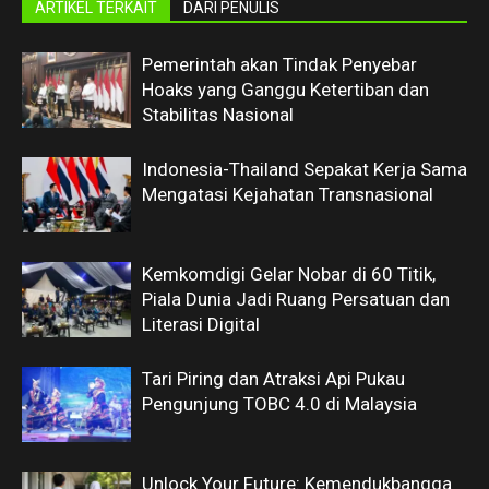
ARTIKEL TERKAIT
DARI PENULIS
Pemerintah akan Tindak Penyebar
Hoaks yang Ganggu Ketertiban dan
Stabilitas Nasional
Indonesia-Thailand Sepakat Kerja Sama
Mengatasi Kejahatan Transnasional
Kemkomdigi Gelar Nobar di 60 Titik,
Piala Dunia Jadi Ruang Persatuan dan
Literasi Digital
Tari Piring dan Atraksi Api Pukau
Pengunjung TOBC 4.0 di Malaysia
Unlock Your Future: Kemendukbangga