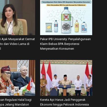
 Ajak Masyarakat Cermat
Pakar IPB University: Penyalahgunaan
oto dan Video Lama di
Klaim Bebas BPA Berpotensi
l
Menyesatkan Konsumen
kan Regulasi Halal bagi
Kereta Api Harus Jadi Penggerak
ropa Jelang Mandatori
Ekonomi hingga Pelosok Indonesia