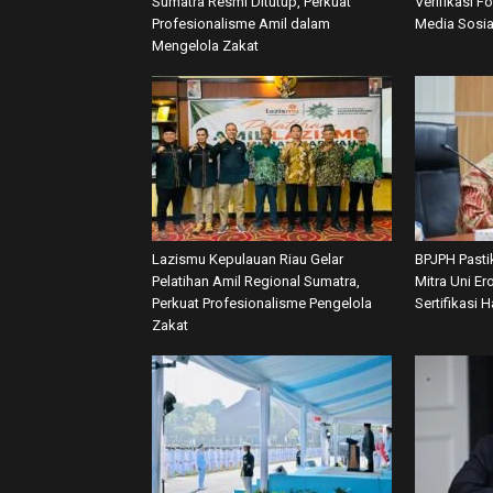
Sumatra Resmi Ditutup, Perkuat
Verifikasi F
Profesionalisme Amil dalam
Media Sosia
Mengelola Zakat
Lazismu Kepulauan Riau Gelar
BPJPH Pasti
Pelatihan Amil Regional Sumatra,
Mitra Uni E
Perkuat Profesionalisme Pengelola
Sertifikasi H
Zakat