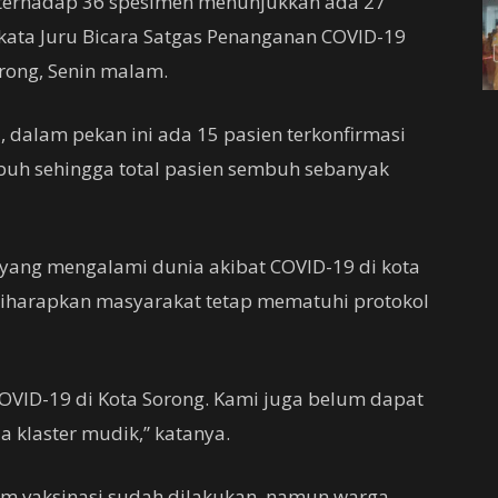
m terhadap 36 spesimen menunjukkan ada 27
” kata Juru Bicara Satgas Penanganan COVID-19
orong, Senin malam.
a, dalam pekan ini ada 15 pasien terkonfirmasi
buh sehingga total pasien sembuh sebanyak
n yang mengalami dunia akibat COVID-19 di kota
diharapkan masyarakat tetap mematuhi protokol
OVID-19 di Kota Sorong. Kami juga belum dapat
da klaster mudik,” katanya.
m vaksinasi sudah dilakukan, namun warga