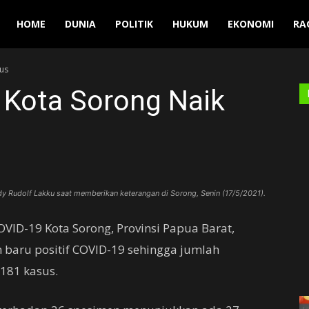
Manuver
HOME
DUNIA
POLITIK
HUKUM
EKONOMI
RA
sus
 Kota Sorong Naik
 Rudolf Lakku saat memberikan keterangan di Sorong, Senin (17/5/2021).
ID-19 Kota Sorong, Provinsi Papua Barat,
baru positif COVID-19 sehingga jumlah
.181 kasus.