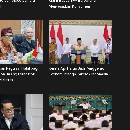
oto dan Video Lama di
Klaim Bebas BPA Berpotensi
l
Menyesatkan Konsumen
kan Regulasi Halal bagi
Kereta Api Harus Jadi Penggerak
ropa Jelang Mandatori
Ekonomi hingga Pelosok Indonesia
alal 2026