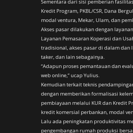
Sementara dari sisi pemberian fasilit
Kredit Program, PKBL/CSR, Dana Bergu
modal ventura, Mekar, Ulam, dan pemb
Akses pasar dilakukan dengan layan
Layanan Pemasaran Koperasi dan Usaha
tradisional, akses pasar di dalam dan lu
taker, dan lain sebagainya.
“Adapun proses pemantauan dan evalua
web online,” ucap Yulius.
Kemudian terkait teknis pendampinga
dengan memberikan formalisasi kelem
pembiayaan melalui KUR dan Kredit P
kredit komersial perbankan, modal ven
Lalu ada peningkatan produktivitas m
pengembangan rumah produksi bersam