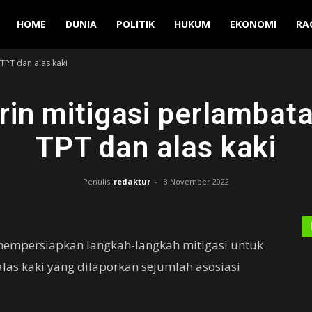
Manuver
HOME
DUNIA
POLITIK
HUKUM
EKONOMI
RA
TPT dan alas kaki
n mitigasi perlambata
TPT dan alas kaki
Penulis
redaktur
-
8 November 2022
mempersiapkan langkah-langkah mitigasi untuk
 alas kaki yang dilaporkan sejumlah asosiasi