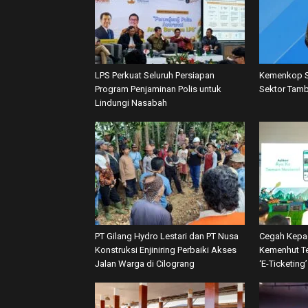
LPS Perkuat Seluruh Persiapan
Kemenkop S
Program Penjaminan Polis untuk
Sektor Tamb
Lindungi Nasabah
PT Gilang Hydro Lestari dan PT Nusa
Cegah Kepa
Konstruksi Enjiniring Perbaiki Akses
Kemenhut Te
Jalan Warga di Cilograng
‘E-Ticketing